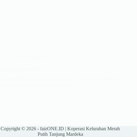
In
Rapat Anggota
Rapat Anggota 2025
Alhamdulillah pada 1 November 2025, 14.30 WITA berlokasi
di Pantai Tanjung Layar Putih Koperasi…
Copyright © 2026 -
faizONE.ID
| Koperasi Kelurahan Merah
Putih Tanjung Mardeka